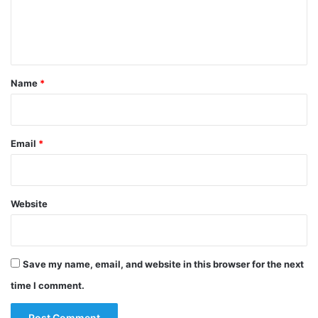
e
n
t
*
Name
*
Email
*
Website
Save my name, email, and website in this browser for the next
time I comment.