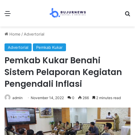
Menu
S
Home
/
Advertorial
Advertorial
Pemkab Kukar
Pemkab Kukar Benahi
Sistem Pelaporan Kegiatan
Pengendali Inflasi
admin
November 14, 2022
0
266
2 minutes read