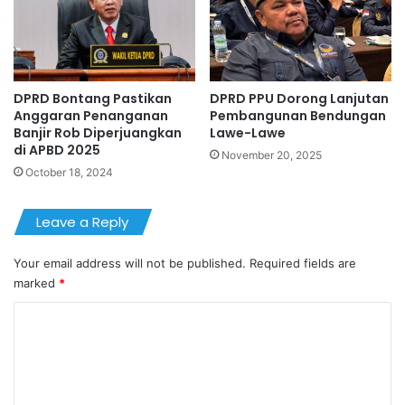
DPRD Bontang Pastikan
DPRD PPU Dorong Lanjutan
Anggaran Penanganan
Pembangunan Bendungan
Banjir Rob Diperjuangkan
Lawe-Lawe
di APBD 2025
November 20, 2025
October 18, 2024
Leave a Reply
Your email address will not be published.
Required fields are
marked
*
C
o
m
m