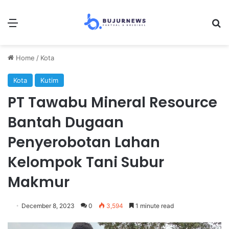
Menu
Se
Home
/
Kota
Kota
Kutim
PT Tawabu Mineral Resource
Bantah Dugaan
Penyerobotan Lahan
Kelompok Tani Subur
Makmur
December 8, 2023
0
3,594
1 minute read