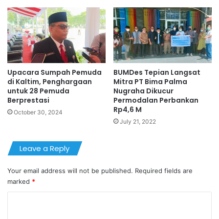
Upacara Sumpah Pemuda
BUMDes Tepian Langsat
di Kaltim, Penghargaan
Mitra PT Bima Palma
untuk 28 Pemuda
Nugraha Dikucur
Berprestasi
Permodalan Perbankan
Rp4,6 M
October 30, 2024
July 21, 2022
Leave a Reply
Your email address will not be published.
Required fields are
marked
*
C
o