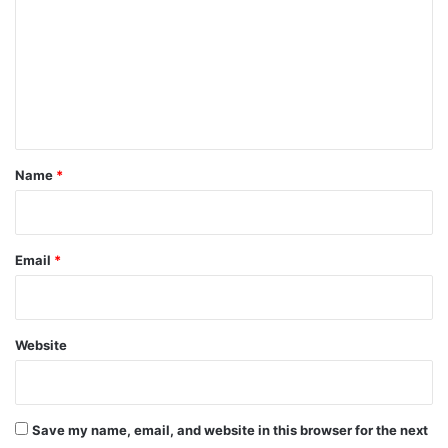
m
m
e
n
t
*
Name
*
Email
*
Website
Save my name, email, and website in this browser for the next