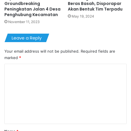
Groundbreaking
Beras Basah, Disporapar
Peningkatan Jalan 4 Desa
Akan Bentuk Tim Terpadu
Penghubung Kecamatan
May 19, 2024
November 11, 2023
Leave a Reply
Your email address will not be published.
Required fields are
marked
*
C
o
m
m
e
n
t
*