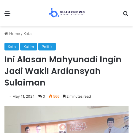
Menu
Se
Home
/
Kota
Kota
Kutim
Politik
Ini Alasan Mahyunadi Ingin
Jadi Wakil Ardiansyah
Sulaiman
May 11, 2024
0
566
2 minutes read