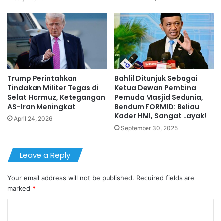
Trump Perintahkan
Bahlil Ditunjuk Sebagai
Tindakan Militer Tegas di
Ketua Dewan Pembina
Selat Hormuz, Ketegangan
Pemuda Masjid Sedunia,
AS-Iran Meningkat
Bendum FORMID: Beliau
Kader HMI, Sangat Layak!
April 24, 2026
September 30, 2025
Leave a Reply
Your email address will not be published.
Required fields are
marked
*
C
o