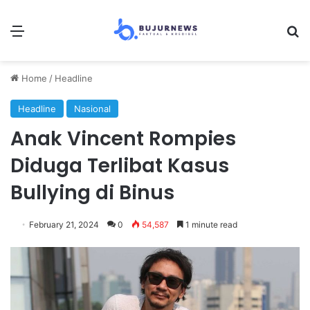
Menu
Se
Home
/
Headline
Headline
Nasional
Anak Vincent Rompies
Diduga Terlibat Kasus
Bullying di Binus
February 21, 2024
0
54,587
1 minute read