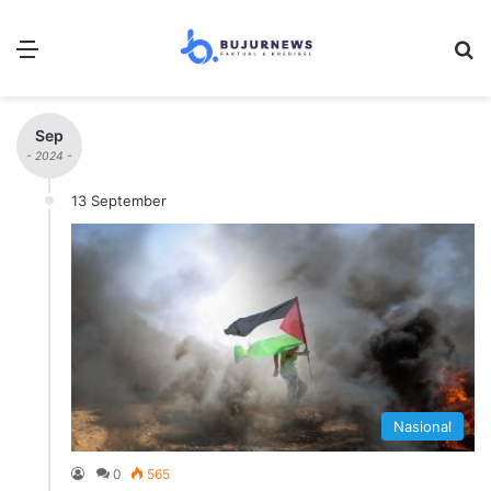
Menu
S
Sep
- 2024 -
13 September
Nasional
0
565