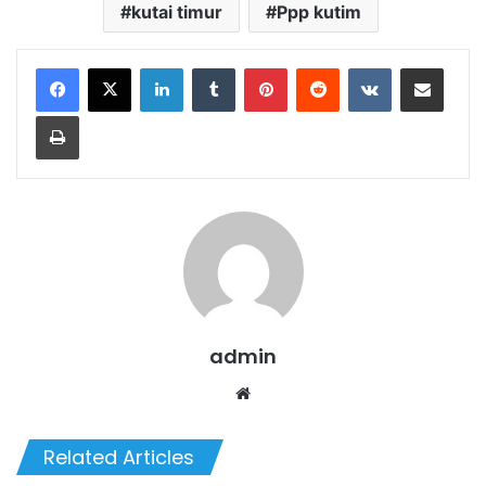
kutai timur
Ppp kutim
LinkedIn
Tumblr
Pinterest
Reddit
VKontakte
Share via Email
Print
admin
Website
Related Articles