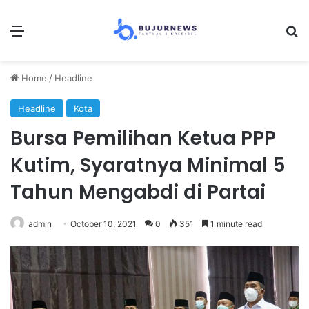
Menu
Se
Home
/
Headline
Headline
Kota
Bursa Pemilihan Ketua PPP
Kutim, Syaratnya Minimal 5
Tahun Mengabdi di Partai
admin
October 10, 2021
0
351
1 minute read