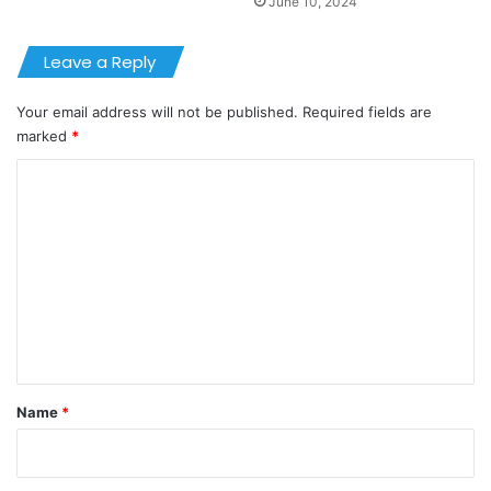
June 10, 2024
Leave a Reply
Your email address will not be published.
Required fields are
marked
*
C
o
m
m
e
n
t
*
Name
*