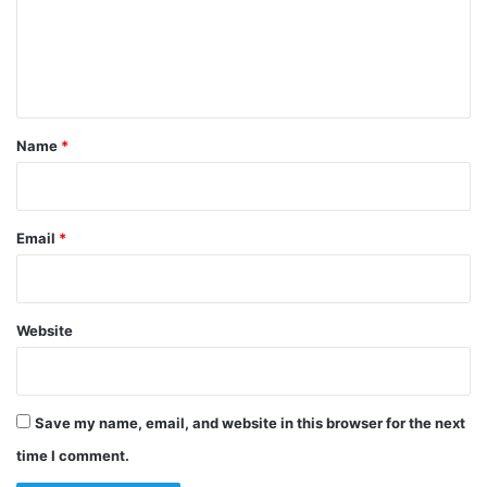
m
e
n
t
*
Name
*
Email
*
Website
Save my name, email, and website in this browser for the next
time I comment.