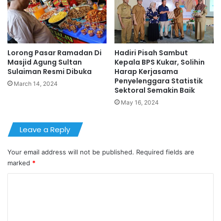
Lorong Pasar Ramadan Di
Hadiri Pisah Sambut
Masjid Agung Sultan
Kepala BPS Kukar, Solihin
Sulaiman Resmi Dibuka
Harap Kerjasama
Penyelenggara Statistik
March 14, 2024
Sektoral Semakin Baik
May 16, 2024
Leave a Reply
Your email address will not be published.
Required fields are
marked
*
C
o
m