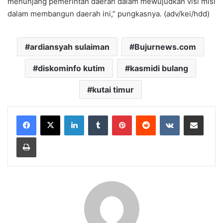
menunjang pemerintah daerah dalam mewujudkan visi misi
dalam membangun daerah ini,” pungkasnya. (adv/kei/hdd)
ardiansyah sulaiman
Bujurnews.com
diskominfo kutim
kasmidi bulang
kutai timur
LinkedIn
Tumblr
Pinterest
Reddit
VKontakte
Share via Email
Print