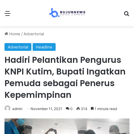
Menu
Se
Home
/
Advertorial
Advertorial
Headline
Hadiri Pelantikan Pengurus
KNPI Kutim, Bupati Ingatkan
Pemuda sebagai Penerus
Kepemimpinan
admin
November 11, 2021
0
314
1 minute read