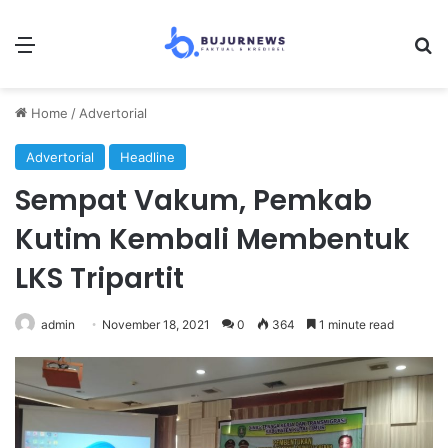
Menu
Se
Home
/
Advertorial
Advertorial
Headline
Sempat Vakum, Pemkab
Kutim Kembali Membentuk
LKS Tripartit
admin
November 18, 2021
0
364
1 minute read