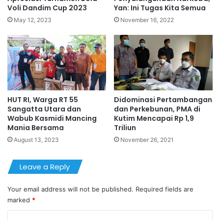
Voli Dandim Cup 2023
Yan: Ini Tugas Kita Semua
May 12, 2023
November 16, 2022
HUT RI, Warga RT 55
Didominasi Pertambangan
Sangatta Utara dan
dan Perkebunan, PMA di
Wabub Kasmidi Mancing
Kutim Mencapai Rp 1,9
Mania Bersama
Triliun
August 13, 2023
November 26, 2021
Leave a Reply
Your email address will not be published.
Required fields are
marked
*
C