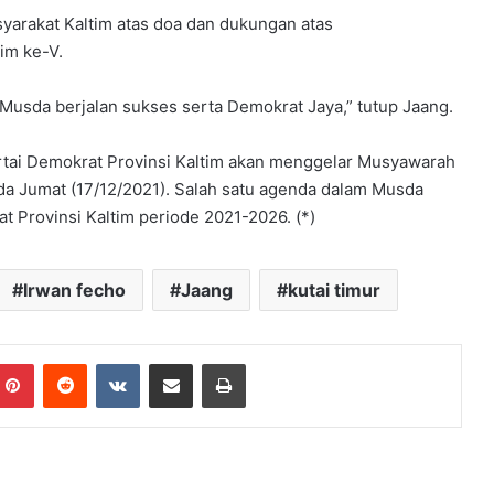
yarakat Kaltim atas doa dan dukungan atas
im ke-V.
usda berjalan sukses serta Demokrat Jaya,” tutup Jaang.
rtai Demokrat Provinsi Kaltim akan menggelar Musyawarah
da Jumat (17/12/2021). Salah satu agenda dalam Musda
t Provinsi Kaltim periode 2021-2026. (*)
Irwan fecho
Jaang
kutai timur
mblr
Pinterest
Reddit
VKontakte
Share via Email
Print