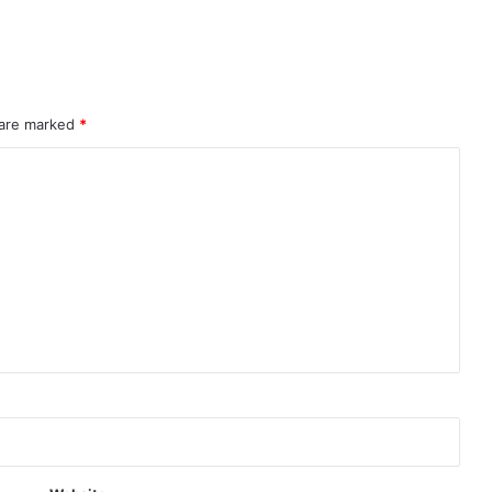
 are marked
*