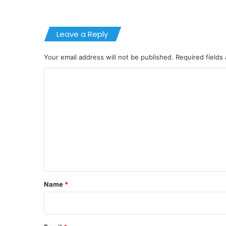
Leave a Reply
Your email address will not be published.
Required fields
C
o
m
m
e
n
t
*
Name
*