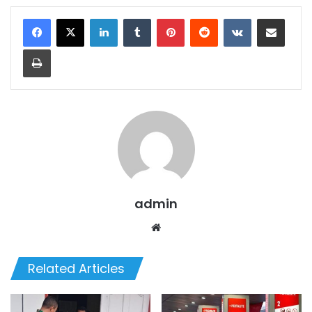
LinkedIn
Tumblr
Pinterest
Reddit
VKontakte
Share via Email
Print
admin
Website
Related Articles