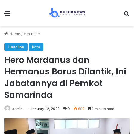
Menu
Se
Home
/
Headline
Headline
Kota
Hero Mardanus dan
Hermanus Barus Dilantik, Ini
Jabatannya di Pemkot
Samarinda
admin
January 12, 2022
0
602
1 minute read