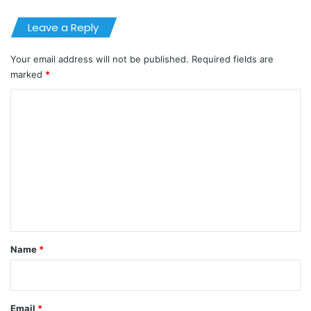
Leave a Reply
Your email address will not be published.
Required fields are
marked
*
C
o
m
m
e
n
t
*
Name
*
Email
*