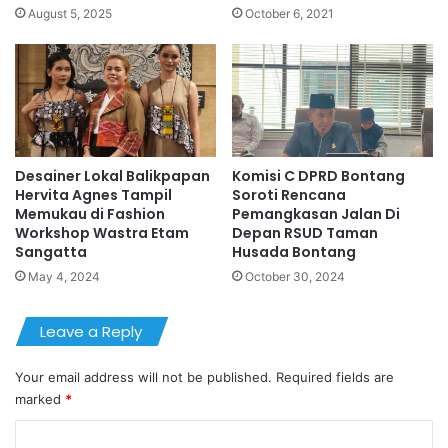
August 5, 2025
October 6, 2021
Desainer Lokal Balikpapan
Komisi C DPRD Bontang
Hervita Agnes Tampil
Soroti Rencana
Memukau di Fashion
Pemangkasan Jalan Di
Workshop Wastra Etam
Depan RSUD Taman
Sangatta
Husada Bontang
May 4, 2024
October 30, 2024
Leave a Reply
Your email address will not be published.
Required fields are
marked
*
C