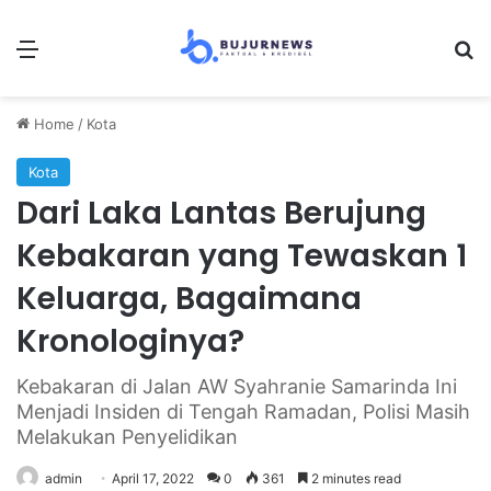
Menu
Se
Home
/
Kota
Kota
Dari Laka Lantas Berujung
Kebakaran yang Tewaskan 1
Keluarga, Bagaimana
Kronologinya?
Kebakaran di Jalan AW Syahranie Samarinda Ini
Menjadi Insiden di Tengah Ramadan, Polisi Masih
Melakukan Penyelidikan
admin
April 17, 2022
0
361
2 minutes read