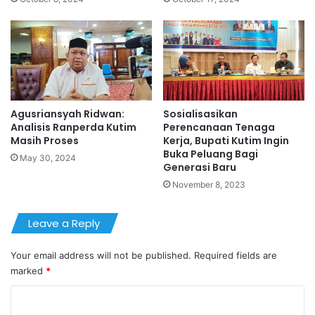
Agusriansyah Ridwan:
Sosialisasikan
Analisis Ranperda Kutim
Perencanaan Tenaga
Masih Proses
Kerja, Bupati Kutim Ingin
Buka Peluang Bagi
May 30, 2024
Generasi Baru
November 8, 2023
Leave a Reply
Your email address will not be published.
Required fields are
marked
*
C