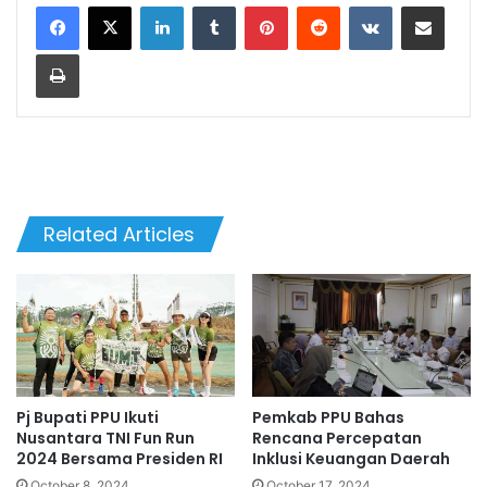
LinkedIn
Tumblr
Pinterest
Reddit
VKontakte
Share via Email
Print
Related Articles
Pj Bupati PPU Ikuti
Pemkab PPU Bahas
Nusantara TNI Fun Run
Rencana Percepatan
2024 Bersama Presiden RI
Inklusi Keuangan Daerah
October 8, 2024
October 17, 2024