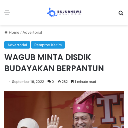
Menu
S
Home
/
Advertorial
Advertorial
Pemprov Kaltim
WAGUB MINTA DISDIK
BUDAYAKAN BERPANTUN
September 19, 2022
0
282
1 minute read