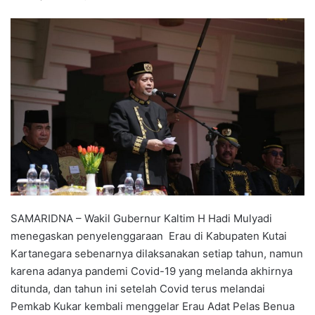
SAMARIDNA – Wakil Gubernur Kaltim H Hadi Mulyadi
menegaskan penyelenggaraan Erau di Kabupaten Kutai
Kartanegara sebenarnya dilaksanakan setiap tahun, namun
karena adanya pandemi Covid-19 yang melanda akhirnya
ditunda, dan tahun ini setelah Covid terus melandai
Pemkab Kukar kembali menggelar Erau Adat Pelas Benua