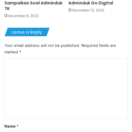
Sampaikan Soal Adminduk
Adminduk Go Digital
TK
November 15, 2022
November 8, 2022
Leave a Reply
Your email address will not be published.
Required fields are
marked
*
C
o
m
m
e
n
t
*
Name
*