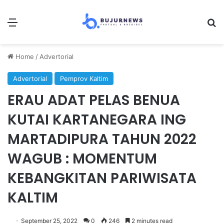
Menu
S
Home
/
Advertorial
Advertorial
Pemprov Kaltim
ERAU ADAT PELAS BENUA
KUTAI KARTANEGARA ING
MARTADIPURA TAHUN 2022
WAGUB : MOMENTUM
KEBANGKITAN PARIWISATA
KALTIM
September 25, 2022
0
246
2 minutes read