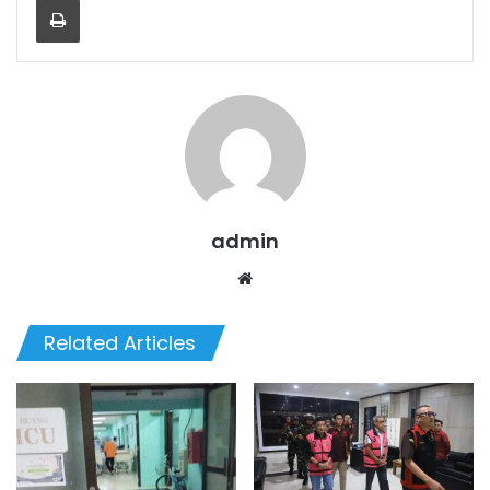
admin
We
bsi
te
Related Articles