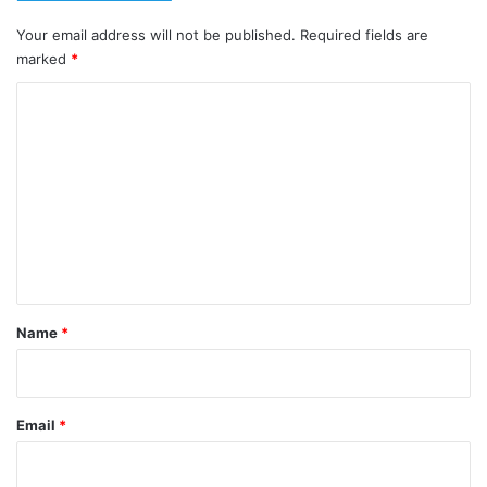
Your email address will not be published.
Required fields are
marked
*
C
o
m
m
e
n
t
*
Name
*
Email
*