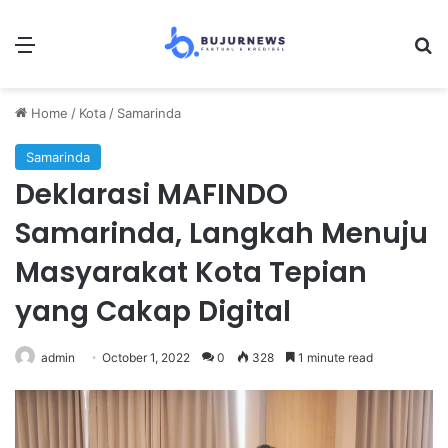
Menu
S
Home
/
Kota
/
Samarinda
Samarinda
Deklarasi MAFINDO
Samarinda, Langkah Menuju
Masyarakat Kota Tepian
yang Cakap Digital
admin
October 1, 2022
0
328
1 minute read