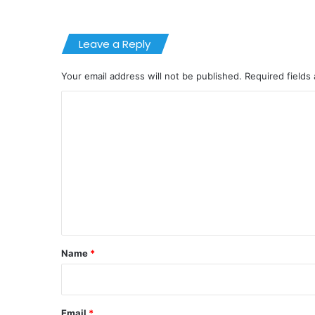
Leave a Reply
Your email address will not be published.
Required fields
C
o
m
m
e
n
t
*
Name
*
Email
*