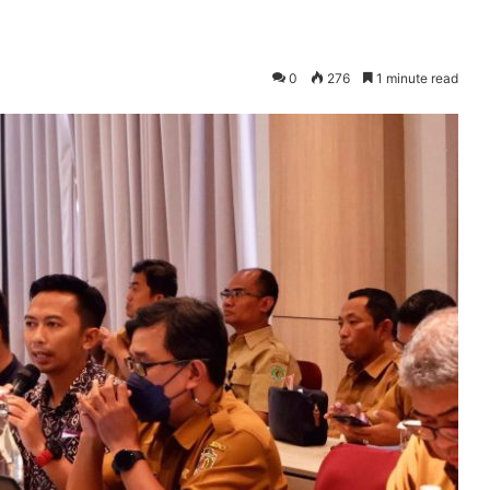
0
276
1 minute read