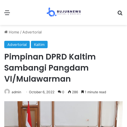
Menu
S
Home
/
Advertorial
Advertorial
Kaltim
Pimpinan DPRD Kaltim
Sambangi Pangdam
VI/Mulawarman
admin
October 6, 2022
0
286
1 minute read