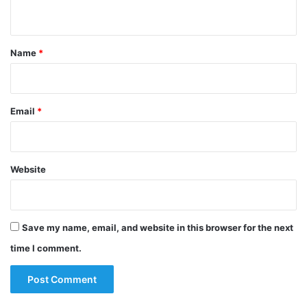
n
t
*
Name
*
Email
*
Website
Save my name, email, and website in this browser for the next
time I comment.