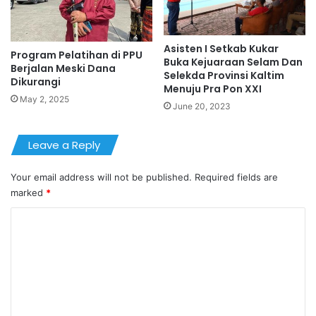
Asisten I Setkab Kukar
Program Pelatihan di PPU
Buka Kejuaraan Selam Dan
Berjalan Meski Dana
Selekda Provinsi Kaltim
Dikurangi
Menuju Pra Pon XXI
May 2, 2025
June 20, 2023
Leave a Reply
Your email address will not be published.
Required fields are
marked
*
C
o
m
m
e