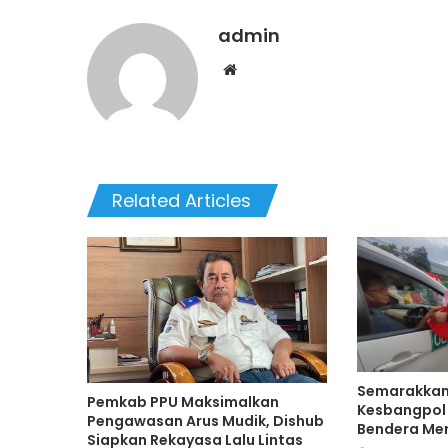
admin
We
bsi
te
Related Articles
Semarakkan 
Pemkab PPU Maksimalkan
Kesbangpol 
Pengawasan Arus Mudik, Dishub
Bendera Mer
Siapkan Rekayasa Lalu Lintas