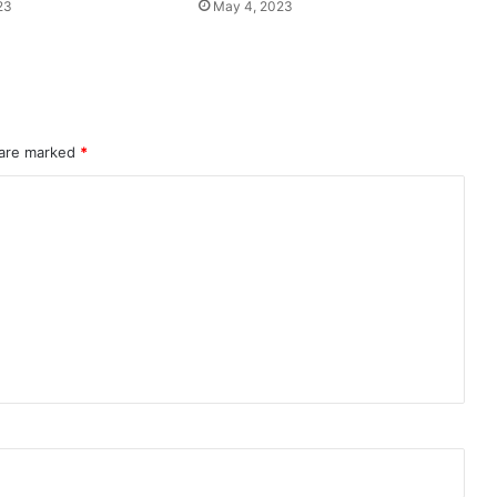
23
May 4, 2023
 are marked
*