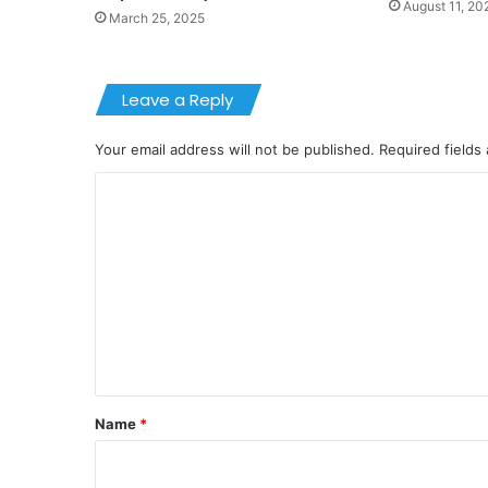
August 11, 20
March 25, 2025
Leave a Reply
Your email address will not be published.
Required fields
C
o
m
m
e
n
t
*
Name
*