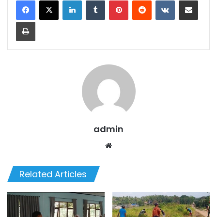
LinkedIn
Tumblr
Pinterest
Reddit
VKontakte
Share via Email
Print
admin
We
bsi
te
Related Articles