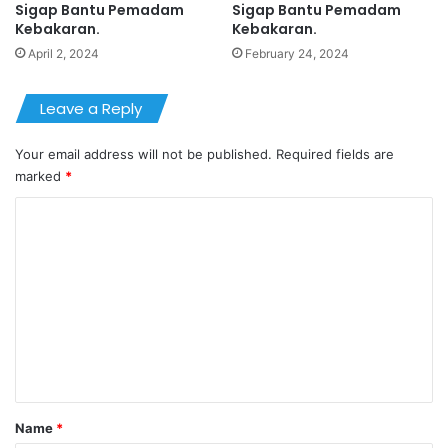
Sigap Bantu Pemadam
Sigap Bantu Pemadam
Kebakaran.
Kebakaran.
April 2, 2024
February 24, 2024
Leave a Reply
Your email address will not be published.
Required fields are
marked
*
C
o
m
m
e
n
t
*
Name
*