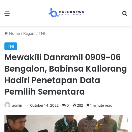
Menu
S
Home
/
Ragam
/
TNI
TNI
Mewakili Danramil 0909-06
Bengalon, Babinsa Kaliorang
Hadiri Penetapan Data
Pemilih Sementara
admin
October 14, 2022
0
282
1 minute read