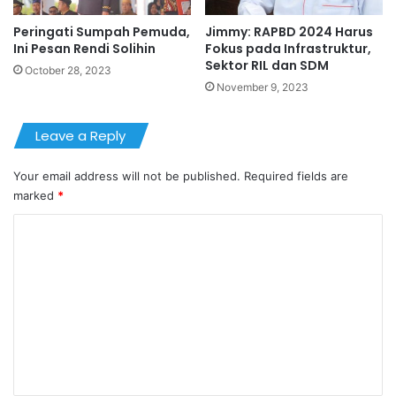
Peringati Sumpah Pemuda,
Jimmy: RAPBD 2024 Harus
Ini Pesan Rendi Solihin
Fokus pada Infrastruktur,
Sektor RIL dan SDM
October 28, 2023
November 9, 2023
Leave a Reply
Your email address will not be published.
Required fields are
marked
*
C
o
m
m
e
n
t