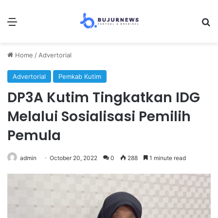
Menu
S
Home
/
Advertorial
Advertorial
Pemkab Kutim
DP3A Kutim Tingkatkan IDG
Melalui Sosialisasi Pemilih
Pemula
admin
October 20, 2022
0
288
1 minute read