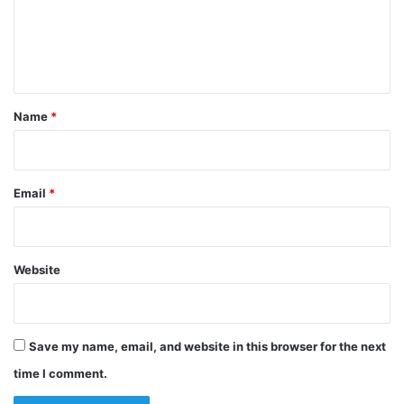
m
e
n
t
*
Name
*
Email
*
Website
Save my name, email, and website in this browser for the next
time I comment.