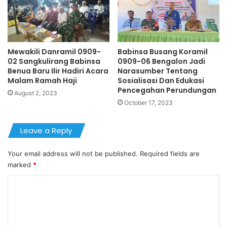
Mewakili Danramil 0909-
Babinsa Busang Koramil
02 Sangkulirang Babinsa
0909-06 Bengalon Jadi
Benua Baru Ilir Hadiri Acara
Narasumber Tentang
Malam Ramah Haji
Sosialisasi Dan Edukasi
Pencegahan Perundungan
August 2, 2023
October 17, 2023
Leave a Reply
Your email address will not be published.
Required fields are
marked
*
C
o
m