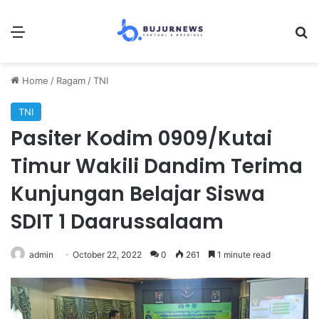
Menu
S
Home
/
Ragam
/
TNI
TNI
Pasiter Kodim 0909/Kutai
Timur Wakili Dandim Terima
Kunjungan Belajar Siswa
SDIT 1 Daarussalaam
admin
October 22, 2022
0
261
1 minute read