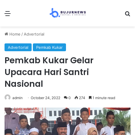
Menu
S
Home
/
Advertorial
Advertorial
Pemkab Kukar
Pemkab Kukar Gelar
Upacara Hari Santri
Nasional
admin
October 24, 2022
0
274
1 minute read