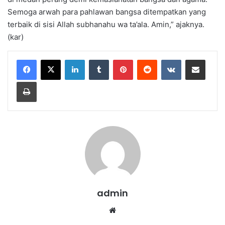
Semoga arwah para pahlawan bangsa ditempatkan yang
terbaik di sisi Allah subhanahu wa ta’ala. Amin,” ajaknya.
(kar)
LinkedIn
Tumblr
Pinterest
Reddit
VKontakte
Share via Email
Print
admin
We
bsi