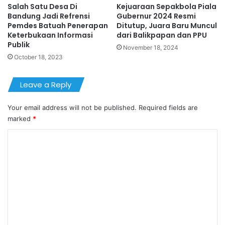
Salah Satu Desa Di
Kejuaraan Sepakbola Piala
Bandung Jadi Refrensi
Gubernur 2024 Resmi
Pemdes Batuah Penerapan
Ditutup, Juara Baru Muncul
Keterbukaan Informasi
dari Balikpapan dan PPU
Publik
November 18, 2024
October 18, 2023
Leave a Reply
Your email address will not be published.
Required fields are
marked
*
C
o
m
m
e
n