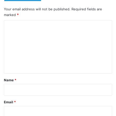
Your email address will not be published.
Required fields are
marked
*
C
o
m
m
e
n
t
*
Name
*
Email
*