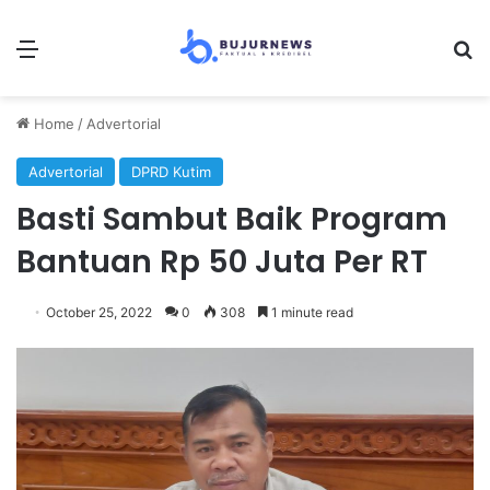
Menu
S
Home
/
Advertorial
Advertorial
DPRD Kutim
Basti Sambut Baik Program
Bantuan Rp 50 Juta Per RT
October 25, 2022
0
308
1 minute read