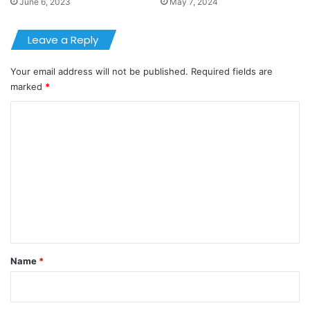
June 6, 2023
May 7, 2024
Leave a Reply
Your email address will not be published.
Required fields are
marked
*
C
o
m
m
e
n
t
*
Name
*