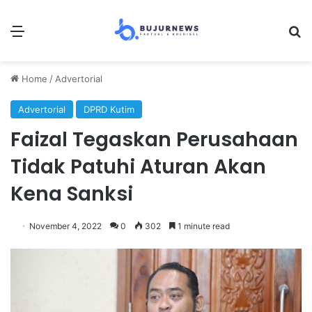
Menu
S
Home
/
Advertorial
Advertorial
DPRD Kutim
Faizal Tegaskan Perusahaan
Tidak Patuhi Aturan Akan
Kena Sanksi
November 4, 2022
0
302
1 minute read