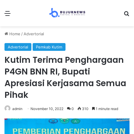
Menu
S
Home
/
Advertorial
Advertorial
Pemkab Kutim
Kutim Terima Penghargaan
P4GN BNN RI, Bupati
Apresiasi Kerjasama Semua
Pihak
admin
November 10, 2022
0
310
1 minute read