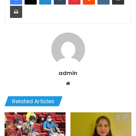
Print
admin
We
bsi
te
Related Articles