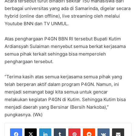
Acara tersebut turut dihadiri sekitar 150 mahasiswa dari
berbagai universitas yang ada di Samarinda, digelar secara
hybrid (online dan offline), live streaming oleh melalui
Youtube BNN dan TV UNMUL.
Atas penghargaan P4GN BBN RI tersebut Bupati Kutim
Ardiansyah Sulaiman menyebut semua berkat kerjasama
semua pihak terkait sehingga bisa memperoleh
penghargaan tersebut.
“Terima kasih atas semua kerjasama semua pihak yang
telah berperan aktif dalam program P4GN. Namun, ini
menjadi semangat bagi kita semua untuk gencar
melakukan kegiatan P4GN di Kutim. Sehingga Kutim bisa
menjadi daerah yang Bersinar (Bersih Narkoba),”
pungkasnya. (Wk)
LinkedIn
Tumblr
Pinterest
Reddit
VKontakte
Share via Email