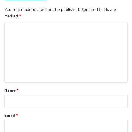
Your email address will not be published.
Required fields are
marked
*
C
o
m
m
e
n
t
*
Name
*
Email
*