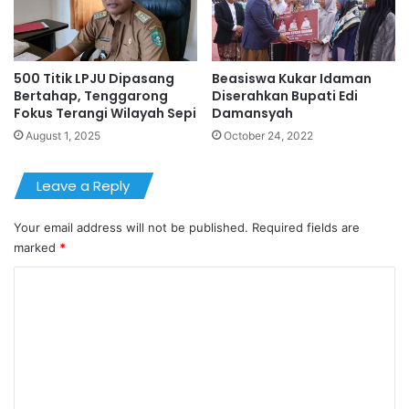
500 Titik LPJU Dipasang
Beasiswa Kukar Idaman
Bertahap, Tenggarong
Diserahkan Bupati Edi
Fokus Terangi Wilayah Sepi
Damansyah
August 1, 2025
October 24, 2022
Leave a Reply
Your email address will not be published.
Required fields are
marked
*
C
o
m
m
e