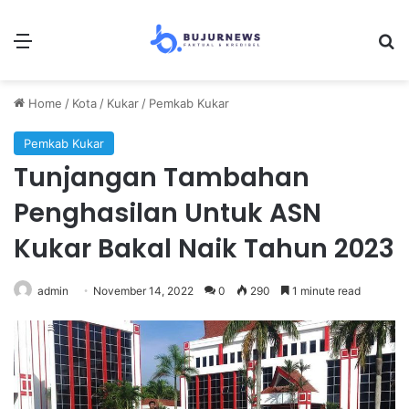
Menu
S
Home
/
Kota
/
Kukar
/
Pemkab Kukar
Pemkab Kukar
Tunjangan Tambahan
Penghasilan Untuk ASN
Kukar Bakal Naik Tahun 2023
admin
November 14, 2022
0
290
1 minute read