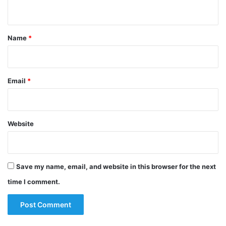
n
t
*
Name
*
Email
*
Website
Save my name, email, and website in this browser for the next
time I comment.