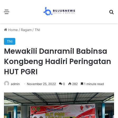
Menu
S
Home
/
Ragam
/
TNI
TNI
Mewakili Danramil Babinsa
Kongbeng Hadiri Peringatan
HUT PGRI
admin
November 25, 2022
0
282
1 minute read