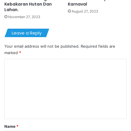
Kebakaran Hutan Dan
Karnaval
Lahan.
August 27, 2023
November 27, 2023
Leave a Reply
Your email address will not be published.
Required fields are
marked
*
C
o
m
m
e
n
t
*
Name
*