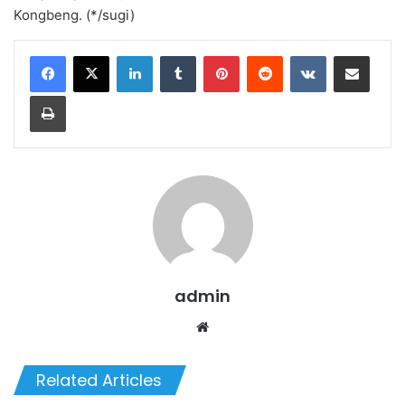
Kongbeng. (*/sugi)
LinkedIn
Tumblr
Pinterest
Reddit
VKontakte
Share via Email
Print
admin
We
bsi
te
Related Articles