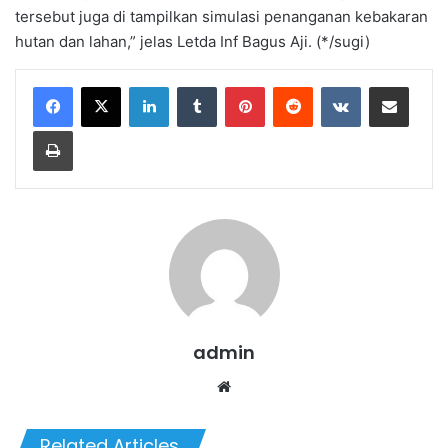
tersebut juga di tampilkan simulasi penanganan kebakaran
hutan dan lahan,” jelas Letda Inf Bagus Aji. (*/sugi)
LinkedIn
Tumblr
Pinterest
Reddit
VKontakte
Share via Email
Print
admin
We
bsi
te
Related Articles