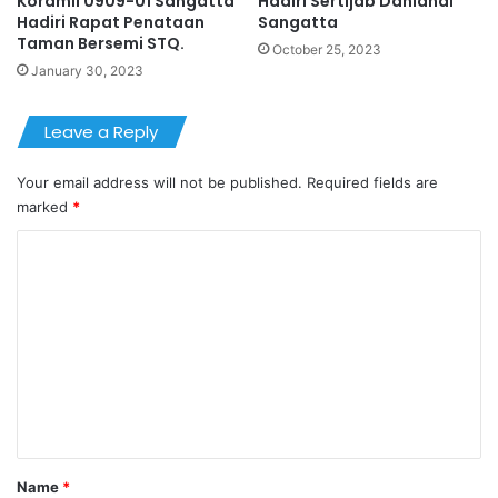
Koramil 0909-01 Sangatta
Hadiri Sertijab Danlanal
Hadiri Rapat Penataan
Sangatta
Taman Bersemi STQ.
October 25, 2023
January 30, 2023
Leave a Reply
Your email address will not be published.
Required fields are
marked
*
C
o
m
m
e
n
t
*
Name
*