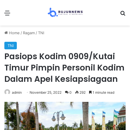
Menu
S
Home
/
Ragam
/
TNI
TNI
Pasiops Kodim 0909/Kutai
Timur Pimpin Personil Kodim
Dalam Apel Kesiapsiagaan
admin
November 25, 2022
0
292
1 minute read