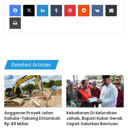
LinkedIn
Tumblr
Pinterest
Reddit
VKontakte
Share via Email
Print
Related Articles
Anggaran Proyek Jalan
Kebakaran Di Kelurahan
Kahala-Tabang Ditambah
Jahab, Bupati Kukar Gerak
Rp 49 Miliar
Cepat Salurkan Bantuan