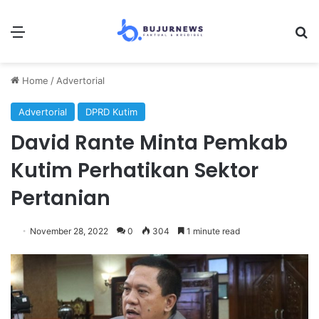
Menu
S
Home
/
Advertorial
Advertorial
DPRD Kutim
David Rante Minta Pemkab
Kutim Perhatikan Sektor
Pertanian
November 28, 2022
0
304
1 minute read