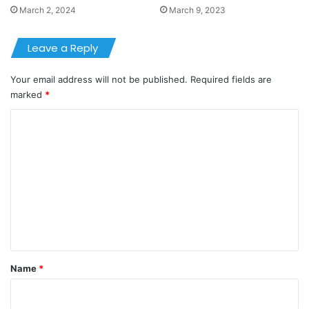
March 2, 2024
March 9, 2023
Leave a Reply
Your email address will not be published.
Required fields are
marked
*
C
o
m
m
e
n
t
*
Name
*