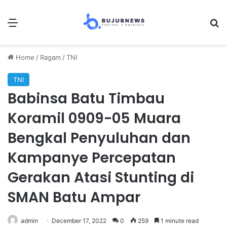
Menu
S
Home
/
Ragam
/
TNI
TNI
Babinsa Batu Timbau
Koramil 0909-05 Muara
Bengkal Penyuluhan dan
Kampanye Percepatan
Gerakan Atasi Stunting di
SMAN Batu Ampar
admin
December 17, 2022
0
259
1 minute read