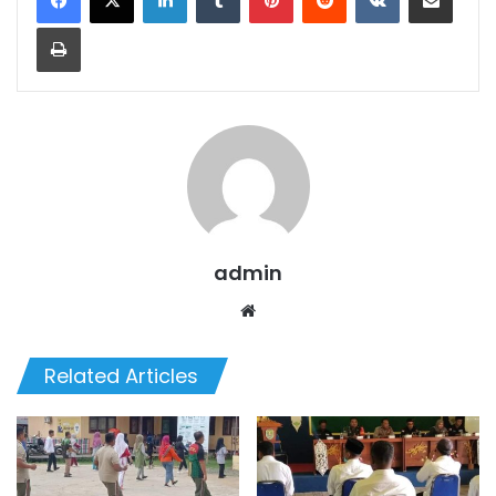
Print
admin
We
bsi
te
Related Articles