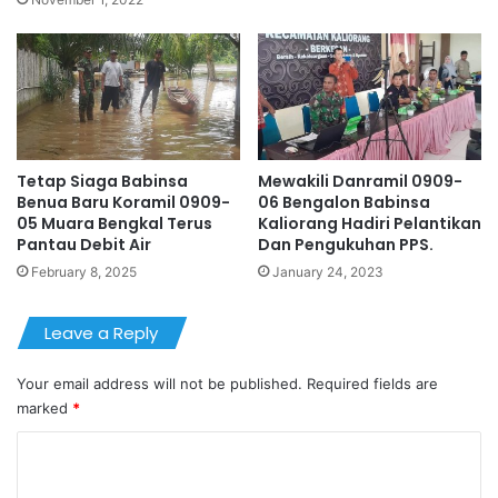
Tetap Siaga Babinsa
Mewakili Danramil 0909-
Benua Baru Koramil 0909-
06 Bengalon Babinsa
05 Muara Bengkal Terus
Kaliorang Hadiri Pelantikan
Pantau Debit Air
Dan Pengukuhan PPS.
February 8, 2025
January 24, 2023
Leave a Reply
Your email address will not be published.
Required fields are
marked
*
C
o