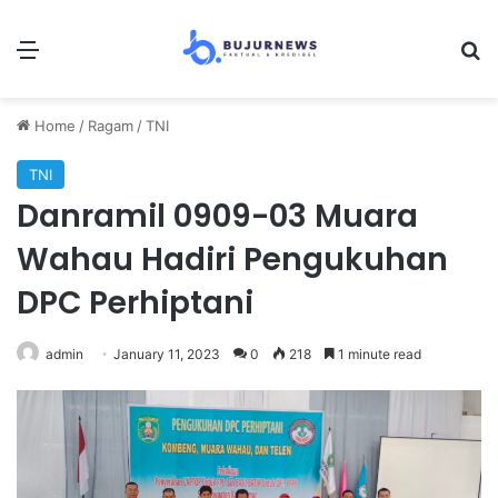
Menu
S
Home
/
Ragam
/
TNI
TNI
Danramil 0909-03 Muara
Wahau Hadiri Pengukuhan
DPC Perhiptani
admin
January 11, 2023
0
218
1 minute read