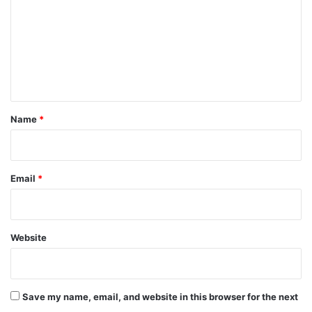
m
m
e
n
t
*
Name
*
Email
*
Website
Save my name, email, and website in this browser for the next