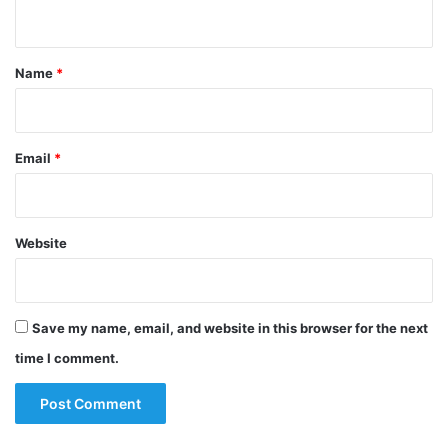
n
t
*
Name
*
Email
*
Website
Save my name, email, and website in this browser for the next
time I comment.