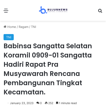
Menu
Se
Home
/
Ragam
/
TNI
TNI
Babinsa Sangatta Selatan
Koramil 0909-01 Sangatta
Hadiri Rapat Pra
Musyawarah Rencana
Pembangunan Tingkat
Kecamatan.
January 23, 2023
0
252
1 minute read