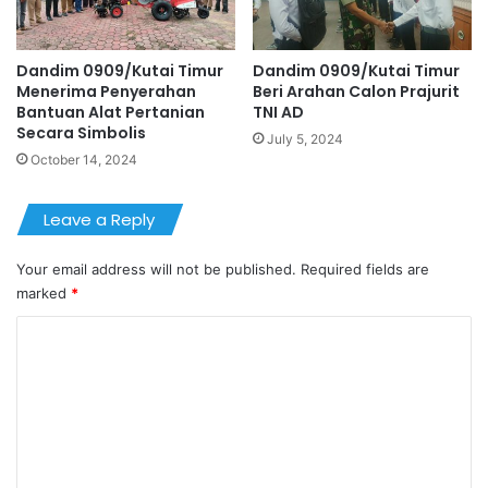
Dandim 0909/Kutai Timur
Dandim 0909/Kutai Timur
Menerima Penyerahan
Beri Arahan Calon Prajurit
Bantuan Alat Pertanian
TNI AD
Secara Simbolis
July 5, 2024
October 14, 2024
Leave a Reply
Your email address will not be published.
Required fields are
marked
*
C
o
m
m
e