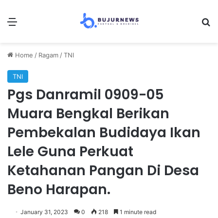
Menu
Se
Home
/
Ragam
/
TNI
TNI
Pgs Danramil 0909-05
Muara Bengkal Berikan
Pembekalan Budidaya Ikan
Lele Guna Perkuat
Ketahanan Pangan Di Desa
Beno Harapan.
January 31, 2023
0
218
1 minute read