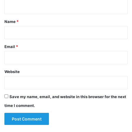
n
t
*
Name
*
Email
*
Website
Save my name, email, and website in this browser for the next
time I comment.