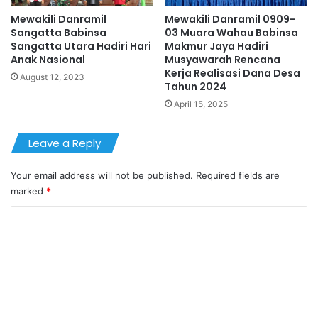
Mewakili Danramil
Mewakili Danramil 0909-
Sangatta Babinsa
03 Muara Wahau Babinsa
Sangatta Utara Hadiri Hari
Makmur Jaya Hadiri
Anak Nasional
Musyawarah Rencana
Kerja Realisasi Dana Desa
August 12, 2023
Tahun 2024
April 15, 2025
Leave a Reply
Your email address will not be published.
Required fields are
marked
*
C
o
m
m
e