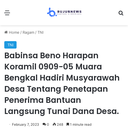
Menu
S
Home
/
Ragam
/
TNI
TNI
Babinsa Beno Harapan
Koramil 0909-05 Muara
Bengkal Hadiri Musyarawah
Desa Tentang Penetapan
Penerima Bantuan
Langsung Tunai Dana Desa.
February 7, 2023
0
248
1 minute read