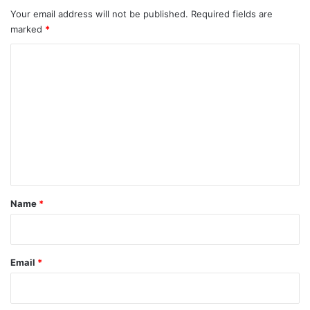
Your email address will not be published.
Required fields are
marked
*
C
o
m
m
e
n
t
*
Name
*
Email
*