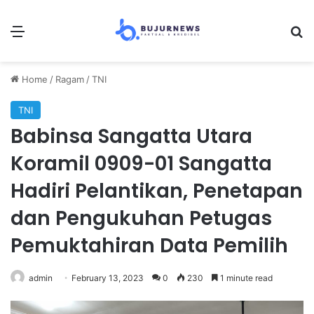
Menu
S
Home
/
Ragam
/
TNI
TNI
Babinsa Sangatta Utara
Koramil 0909-01 Sangatta
Hadiri Pelantikan, Penetapan
dan Pengukuhan Petugas
Pemuktahiran Data Pemilih
admin
February 13, 2023
0
230
1 minute read