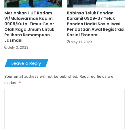
Meriahkan HUT Kodam
Babinsa Teluk Pandan
VI/Mulawarman Kodim
Koramil 0909-07 Teluk
0909/Kutai Timur Gelar
Pandan Hadiri Sosialisasi
Olah Raga Umum Untuk
Pendataan Awal Registrasi
Pelihara Kemampuan
Sosial Ekonomi.
Jasmani.
May 11, 2023
July 3, 2023
Leave a Reply
Your email address will not be published.
Required fields are
marked
*
C
o
m
m
e