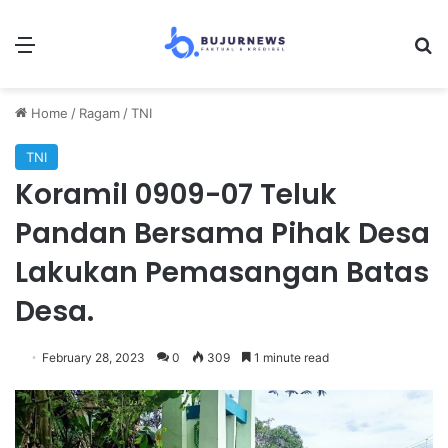
Menu
Se
Home
/
Ragam
/
TNI
TNI
Koramil 0909-07 Teluk
Pandan Bersama Pihak Desa
Lakukan Pemasangan Batas
Desa.
February 28, 2023
0
309
1 minute read