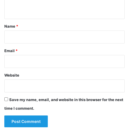
n
t
*
Name
*
Email
*
Website
Save my name, email, and website in this browser for the next
time I comment.