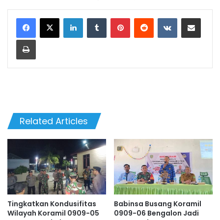
LinkedIn
Tumblr
Pinterest
Reddit
VKontakte
Share via Email
Print
Related Articles
Tingkatkan Kondusifitas
Babinsa Busang Koramil
Wilayah Koramil 0909-05
0909-06 Bengalon Jadi