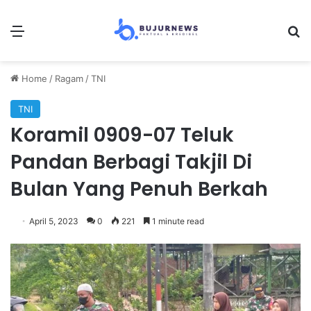
Menu
Se
Home
/
Ragam
/
TNI
TNI
Koramil 0909-07 Teluk
Pandan Berbagi Takjil Di
Bulan Yang Penuh Berkah
April 5, 2023
0
221
1 minute read