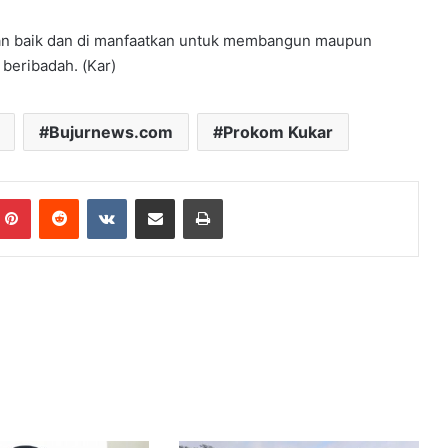
gan baik dan di manfaatkan untuk membangun maupun
beribadah. (Kar)
Bujurnews.com
Prokom Kukar
mblr
Pinterest
Reddit
VKontakte
Share via Email
Print