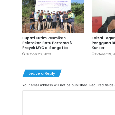
Bupati Kutim Resmikan
Faizal Tegu
Peletakan Batu Pertama 6
Pengguna BB
Proyek MYC di Sangatta
Kunker
October 23, 2023
October 29, 
Leave a Reply
Your email address will not be published.
Required fields
C
o
m