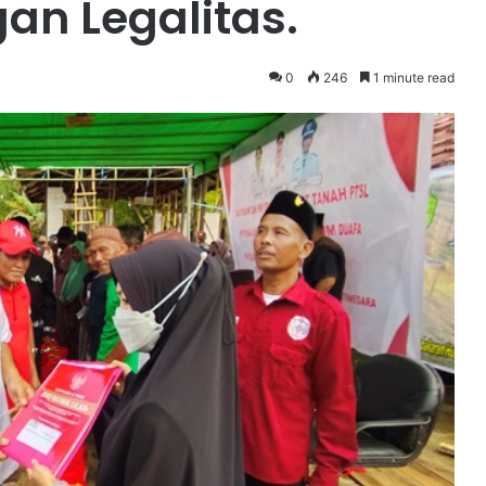
an Legalitas.
0
246
1 minute read