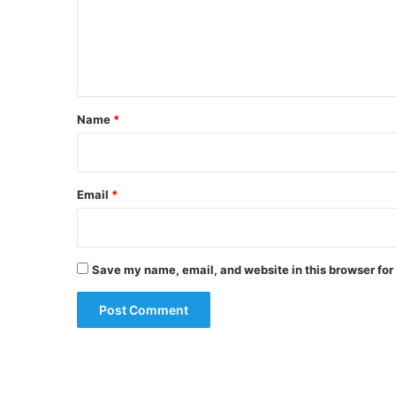
m
e
n
t
*
Name
*
Email
*
Save my name, email, and website in this browser for