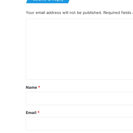
Your email address will not be published.
Required fields
C
o
m
m
e
n
t
*
Name
*
Email
*