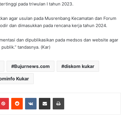
tinggi pada triwulan I tahun 2023.
atkan agar usulan pada Musrenbang Kecamatan dan Forum
odir dan dimasukkan pada rencana kerja tahun 2024.
umentasi dan dipublikasikan pada medsos dan website agar
publik.” tandasnya. (Kar)
Bujurnews.com
diskom kukar
ominfo Kukar
mblr
Pinterest
Reddit
VKontakte
Share via Email
Print