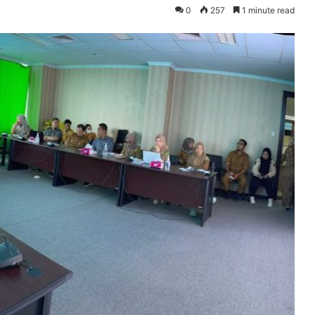
0
257
1 minute read