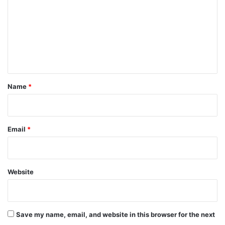
m
m
e
n
t
*
Name
*
Email
*
Website
Save my name, email, and website in this browser for the next