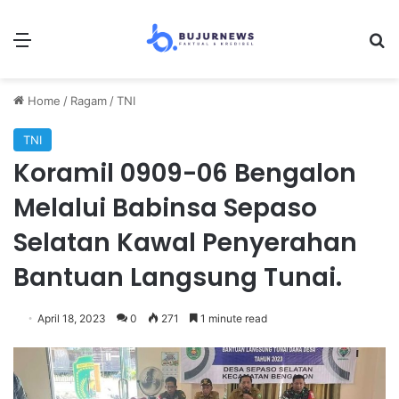
Menu
Se
Home
/
Ragam
/
TNI
TNI
Koramil 0909-06 Bengalon
Melalui Babinsa Sepaso
Selatan Kawal Penyerahan
Bantuan Langsung Tunai.
April 18, 2023
0
271
1 minute read