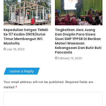
Kepedulian Satgas TMMD
Tingkatkan Jiwa Juang
Ke 117 Kodim 0909/Kutai
Dan Disiplin Para Siswa
Timur Membangun WC
Siswi SMP YPPSB Di Berikan
Musholla.
Materi Wawasan
Kebangsaan Dan Butir Buti
July 16, 2023
Pancasila
February 15, 2025
Leave a Reply
Your email address will not be published.
Required fields are
marked
*
C
o