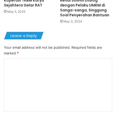
Koperasi TKBM Karya
Rendi Solihin Dialog
Sejahtera Gelar RAT
dengan Pelaku UMKM di
Sanga-sanga, Singgung
May 5, 2025
Soal Penyerahan Bantuan
May 3, 2024
Leave a Reply
Your email address will not be published.
Required fields are
marked
*
C
o
m
m
e
n
t