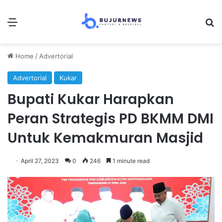
Menu
Se
Home
/
Advertorial
Advertorial
Kukar
Bupati Kukar Harapkan
Peran Strategis PD BKMM DMI
Untuk Kemakmuran Masjid
April 27, 2023
0
246
1 minute read