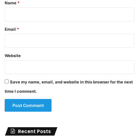
*
Name
*
Email
*
Website
Save my name, email, and website in this browser for the next
time I comment.
Recent Posts