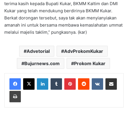
terima kasih kepada Bupati Kukar, BKMM Kaltim dan DMI
Kukar yang telah mendukung berdirinya BKMM Kukar.
Berkat dorongan tersebut, saya tak akan menyianyiakan
amanah ini untuk bersama membawa kemaslahatan ummat
melalui majelis taklim,” pungkasnya. (kar)
Advetorial
AdvProkomKukar
Bujurnews.com
Prokom Kukar
LinkedIn
Tumblr
Pinterest
Reddit
VKontakte
Share via Email
Print