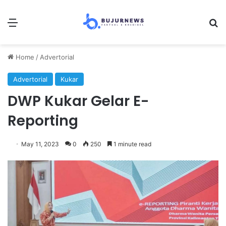
Menu
Se
Home
/
Advertorial
Advertorial
Kukar
DWP Kukar Gelar E-
Reporting
May 11, 2023
0
250
1 minute read