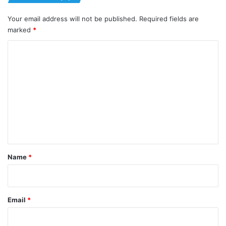
Your email address will not be published.
Required fields are
marked
*
C
o
m
m
e
n
t
*
Name
*
Email
*