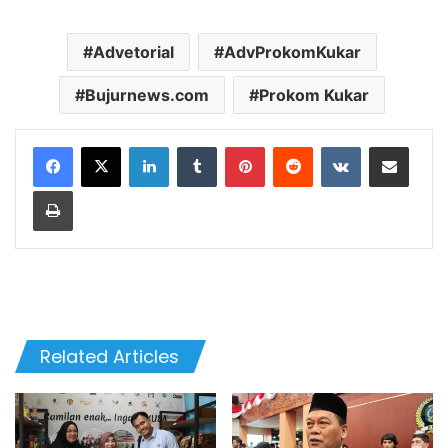
Advetorial
AdvProkomKukar
Bujurnews.com
Prokom Kukar
LinkedIn
Tumblr
Pinterest
Reddit
VKontakte
Share via Email
Print
Related Articles