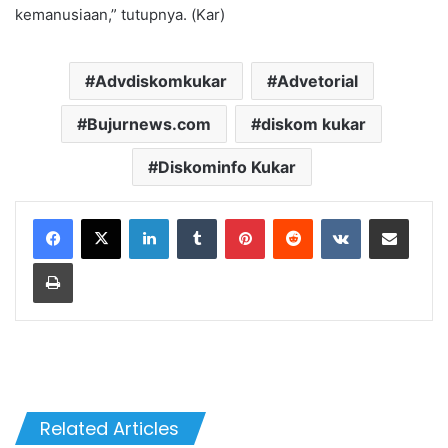
kemanusiaan,” tutupnya. (Kar)
Advdiskomkukar
Advetorial
Bujurnews.com
diskom kukar
Diskominfo Kukar
LinkedIn
Tumblr
Pinterest
Reddit
VKontakte
Share via Email
Print
Related Articles