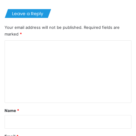
Leave a Reply
Your email address will not be published.
Required fields are
marked
*
C
o
m
m
e
n
t
*
Name
*