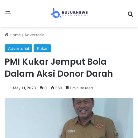
Menu
Se
Home
/
Advertorial
Advertorial
Kukar
PMI Kukar Jemput Bola
Dalam Aksi Donor Darah
May 11, 2023
0
360
1 minute read