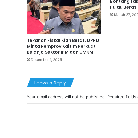
Bontang La
Pulau Beras
March 27, 20
Tekanan Fiskal Kian Berat, DPRD
Minta Pemprov Kaltim Perkuat
Belanja Sektor IPM dan UMKM
December 1, 2025
Leave a Reply
Your email address will not be published.
Required fields
C
o
m
m