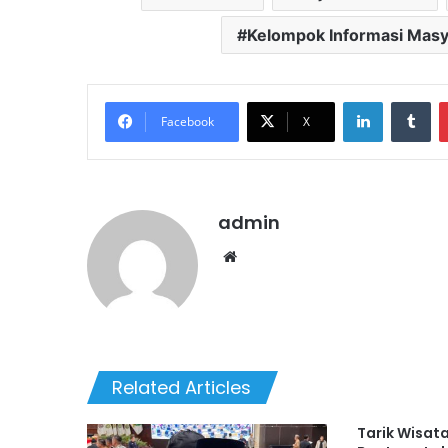
Kelompok Informasi Masy
LinkedIn
Tu
Facebook
X
admin
Website
Related Articles
Tarik Wisat