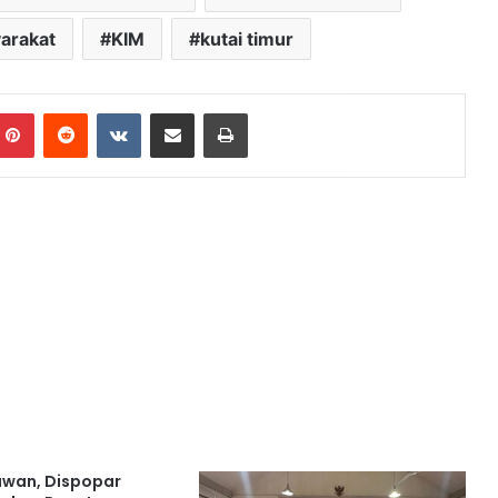
arakat
KIM
kutai timur
mblr
Pinterest
Reddit
VKontakte
Share via Email
Print
awan, Dispopar