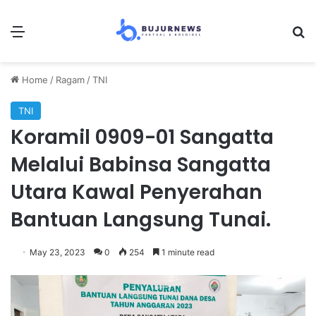
Menu
Se
Home
/
Ragam
/
TNI
TNI
Koramil 0909-01 Sangatta
Melalui Babinsa Sangatta
Utara Kawal Penyerahan
Bantuan Langsung Tunai.
May 23, 2023
0
254
1 minute read