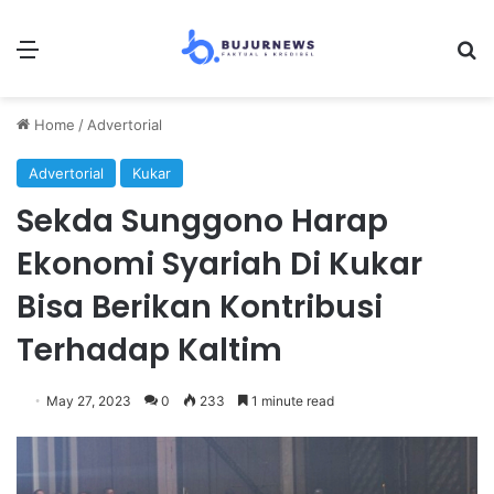
Menu
Se
Home
/
Advertorial
Advertorial
Kukar
Sekda Sunggono Harap
Ekonomi Syariah Di Kukar
Bisa Berikan Kontribusi
Terhadap Kaltim
May 27, 2023
0
233
1 minute read