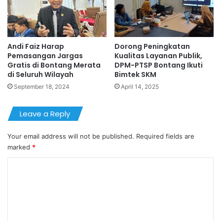
Andi Faiz Harap
Dorong Peningkatan
Pemasangan Jargas
Kualitas Layanan Publik,
Gratis di Bontang Merata
DPM-PTSP Bontang Ikuti
di Seluruh Wilayah
Bimtek SKM
September 18, 2024
April 14, 2025
Leave a Reply
Your email address will not be published.
Required fields are
marked
*
C
o
m
m