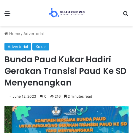
Menu
Se
Home
/
Advertorial
Advertorial
Kukar
Bunda Paud Kukar Hadiri
Gerakan Transisi Paud Ke SD
Menyenangkan
June 12, 2023
0
216
2 minutes read