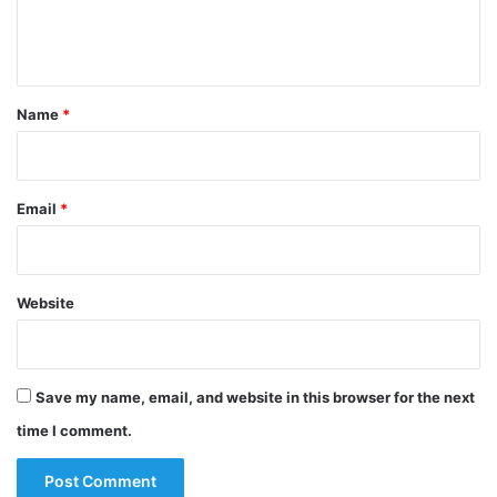
e
n
t
*
Name
*
Email
*
Website
Save my name, email, and website in this browser for the next
time I comment.