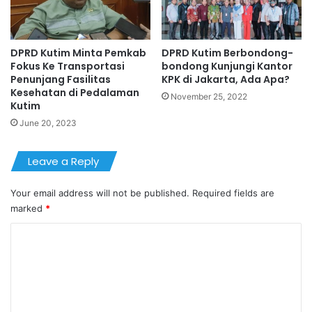
DPRD Kutim Minta Pemkab
DPRD Kutim Berbondong-
Fokus Ke Transportasi
bondong Kunjungi Kantor
Penunjang Fasilitas
KPK di Jakarta, Ada Apa?
Kesehatan di Pedalaman
November 25, 2022
Kutim
June 20, 2023
Leave a Reply
Your email address will not be published.
Required fields are
marked
*
C
o
m
m