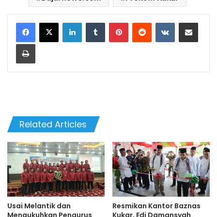
LinkedIn
Tumblr
Pinterest
Reddit
VKontakte
Share via Email
Print
Related Articles
Usai Melantik dan
Resmikan Kantor Baznas
Mengukuhkan Pengurus
Kukar, Edi Damansyah