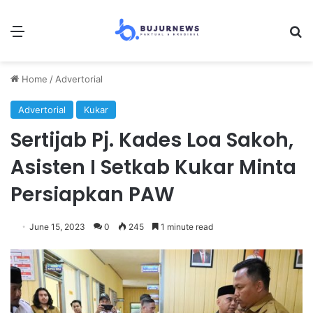
Menu
Se
Home
/
Advertorial
Advertorial
Kukar
Sertijab Pj. Kades Loa Sakoh,
Asisten I Setkab Kukar Minta
Persiapkan PAW
June 15, 2023
0
245
1 minute read