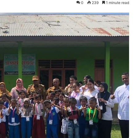
0
239
1 minute read