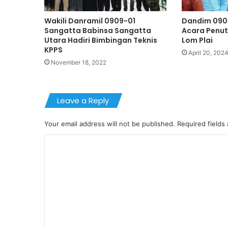
Wakili Danramil 0909-01
Dandim 0909
Sangatta Babinsa Sangatta
Acara Penut
Utara Hadiri Bimbingan Teknis
Lom Plai
KPPS
April 20, 202
November 18, 2022
Leave a Reply
Your email address will not be published.
Required fields
C
o
m
m
e
n