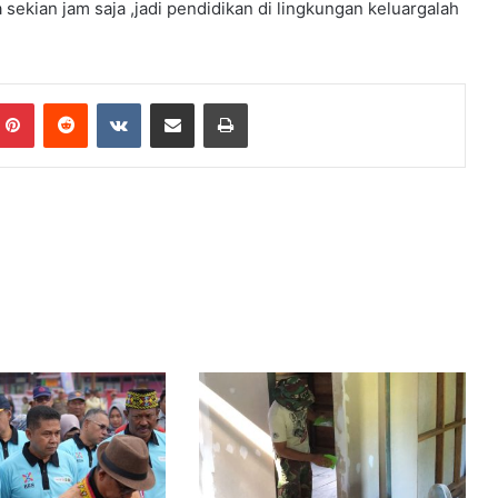
 sekian jam saja ,jadi pendidikan di lingkungan keluargalah
mblr
Pinterest
Reddit
VKontakte
Share via Email
Print