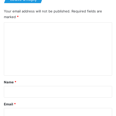
Your email address will not be published.
Required fields are
marked
*
C
o
m
m
e
n
t
*
Name
*
Email
*