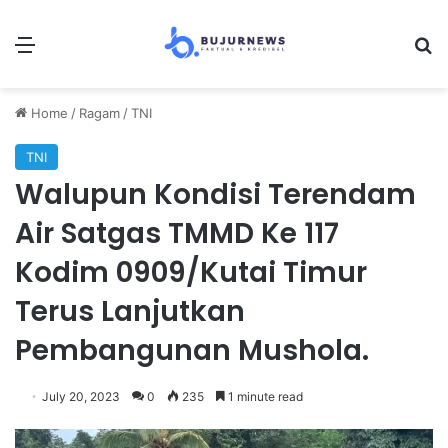
Menu
Se
Home
/
Ragam
/
TNI
TNI
Walupun Kondisi Terendam
Air Satgas TMMD Ke 117
Kodim 0909/Kutai Timur
Terus Lanjutkan
Pembangunan Mushola.
July 20, 2023
0
235
1 minute read