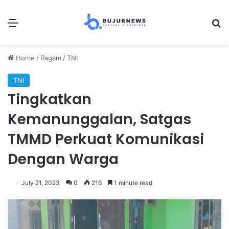
Menu
Se
Home
/
Ragam
/
TNI
TNI
Tingkatkan
Kemanunggalan, Satgas
TMMD Perkuat Komunikasi
Dengan Warga
July 21, 2023
0
216
1 minute read