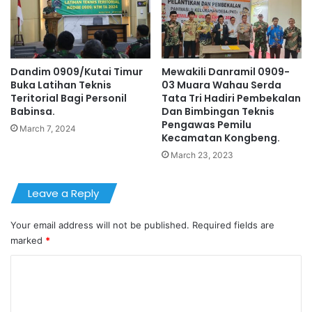
Dandim 0909/Kutai Timur
Mewakili Danramil 0909-
Buka Latihan Teknis
03 Muara Wahau Serda
Teritorial Bagi Personil
Tata Tri Hadiri Pembekalan
Babinsa.
Dan Bimbingan Teknis
Pengawas Pemilu
March 7, 2024
Kecamatan Kongbeng.
March 23, 2023
Leave a Reply
Your email address will not be published.
Required fields are
marked
*
C
o
m