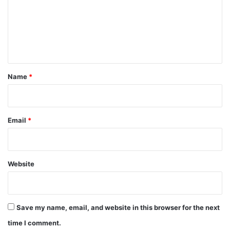
m
e
n
t
*
Name
*
Email
*
Website
Save my name, email, and website in this browser for the next
time I comment.